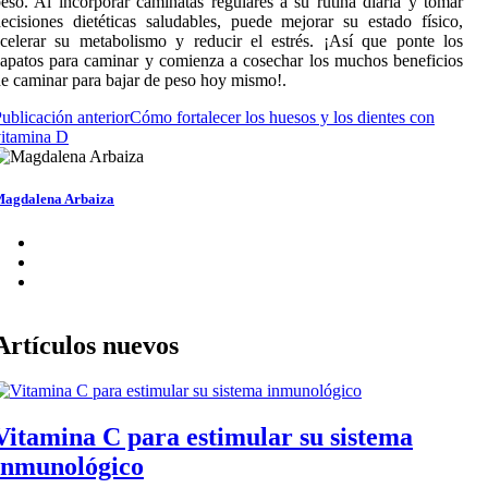
eso. Al incorporar caminatas regulares a su rutina diaria y tomar
ecisiones dietéticas saludables, puede mejorar su estado físico,
celerar su metabolismo y reducir el estrés. ¡Así que ponte los
apatos para caminar y comienza a cosechar los muchos beneficios
e caminar para bajar de peso hoy mismo!.
ublicación anterior
Cómo fortalecer los huesos y los dientes con
itamina D
agdalena Arbaiza
Artículos nuevos
Vitamina C para estimular su sistema
inmunológico