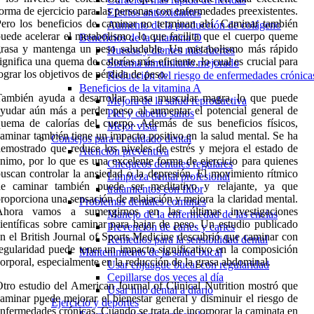
orma de ejercicio para las personas con enfermedades preexistentes.
Efectos antioxidantes
ero los beneficios de caminar no terminan ahí. Caminar también
Aumento de la producción de colágeno
uede acelerar el metabolismo, lo que facilita que el cuerpo queme
Beneficios de la vitamina D
grasa y mantenga un peso saludable. Un metabolismo más rápido
Huesos y dientes más fuertes
ignifica una quema de calorías más eficiente, lo cual es crucial para
Sistema inmunitario mejorado
ograr los objetivos de pérdida de peso.
Reducción del riesgo de enfermedades crónica
Beneficios de la vitamina A
También ayuda a desarrollar masa muscular magra, lo que puede
Mejora de la salud reproductiva
yudar aún más a perder peso al aumentar el potencial general de
Piel y cabello sanos
uema de calorías del cuerpo. Además de sus beneficios físicos,
Mejor vista
aminar también tiene un impacto positivo en la salud mental. Se ha
Consejos para el cuidado dental
emostrado que reduce los niveles de estrés y mejora el estado de
Atención preventiva
nimo, por lo que es una excelente forma de ejercicio para quienes
Chequeos dentales regulares
uscan controlar la ansiedad o la depresión. El movimiento rítmico
Limpieza dental profesional
de caminar también puede ser meditativo y relajante, ya que
tratamientos con flúor
roporciona una sensación de relajación y mejora la claridad mental.
Problemas dentales comunes
Ahora vamos a sumergirnos en las últimas investigaciones
Manejo de la enfermedad de las encías
ientíficas sobre caminar para bajar de peso. Un estudio publicado
Prevención de caries y caries
n el British Journal of Sports Medicine descubrió que caminar con
Remedios para la sensibilidad dental
egularidad puede tener un impacto significativo en la composición
Mantenimiento de la salud bucal
orporal, especialmente en la reducción de la grasa abdominal.
Usar enjuague bucal con regularidad
Cepillarse dos veces al día
tro estudio del American Journal of Clinical Nutrition mostró que
Usar hilo dental a diario
aminar puede mejorar el bienestar general y disminuir el riesgo de
Ejercicio y deportes
nfermedades crónicas. Cuando se trata de incorporar la caminata en