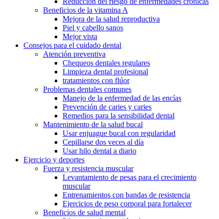
Reducción del riesgo de enfermedades crónicas
Beneficios de la vitamina A
Mejora de la salud reproductiva
Piel y cabello sanos
Mejor vista
Consejos para el cuidado dental
Atención preventiva
Chequeos dentales regulares
Limpieza dental profesional
tratamientos con flúor
Problemas dentales comunes
Manejo de la enfermedad de las encías
Prevención de caries y caries
Remedios para la sensibilidad dental
Mantenimiento de la salud bucal
Usar enjuague bucal con regularidad
Cepillarse dos veces al día
Usar hilo dental a diario
Ejercicio y deportes
Fuerza y resistencia muscular
Levantamiento de pesas para el crecimiento
muscular
Entrenamientos con bandas de resistencia
Ejercicios de peso corporal para fortalecer
Beneficios de salud mental