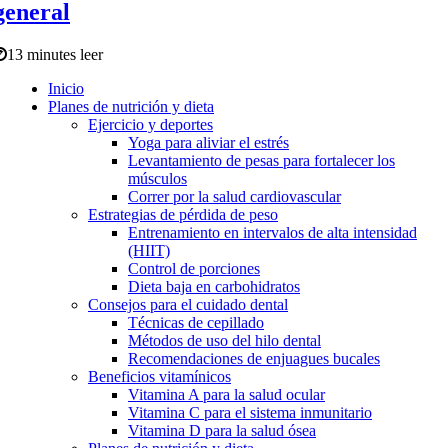
general
13 minutes leer
Inicio
Planes de nutrición y dieta
Ejercicio y deportes
Yoga para aliviar el estrés
Levantamiento de pesas para fortalecer los
músculos
Correr por la salud cardiovascular
Estrategias de pérdida de peso
Entrenamiento en intervalos de alta intensidad
(HIIT)
Control de porciones
Dieta baja en carbohidratos
Consejos para el cuidado dental
Técnicas de cepillado
Métodos de uso del hilo dental
Recomendaciones de enjuagues bucales
Beneficios vitamínicos
Vitamina A para la salud ocular
Vitamina C para el sistema inmunitario
Vitamina D para la salud ósea