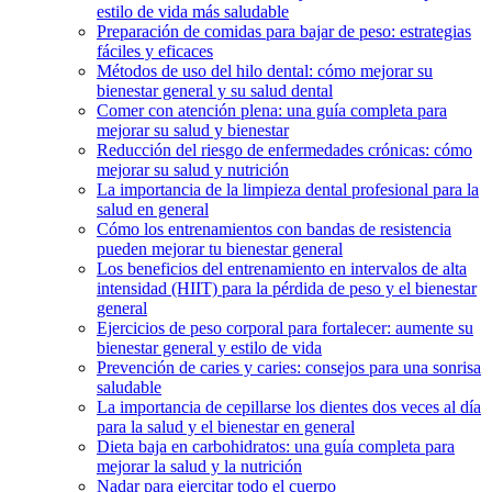
estilo de vida más saludable
Preparación de comidas para bajar de peso: estrategias
fáciles y eficaces
Métodos de uso del hilo dental: cómo mejorar su
bienestar general y su salud dental
Comer con atención plena: una guía completa para
mejorar su salud y bienestar
Reducción del riesgo de enfermedades crónicas: cómo
mejorar su salud y nutrición
La importancia de la limpieza dental profesional para la
salud en general
Cómo los entrenamientos con bandas de resistencia
pueden mejorar tu bienestar general
Los beneficios del entrenamiento en intervalos de alta
intensidad (HIIT) para la pérdida de peso y el bienestar
general
Ejercicios de peso corporal para fortalecer: aumente su
bienestar general y estilo de vida
Prevención de caries y caries: consejos para una sonrisa
saludable
La importancia de cepillarse los dientes dos veces al día
para la salud y el bienestar en general
Dieta baja en carbohidratos: una guía completa para
mejorar la salud y la nutrición
Nadar para ejercitar todo el cuerpo