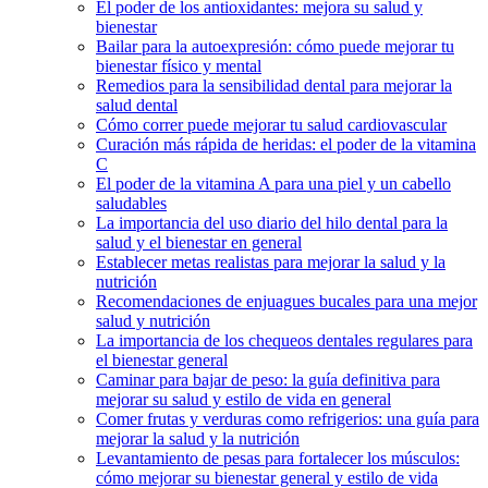
El poder de los antioxidantes: mejora su salud y
bienestar
Bailar para la autoexpresión: cómo puede mejorar tu
bienestar físico y mental
Remedios para la sensibilidad dental para mejorar la
salud dental
Cómo correr puede mejorar tu salud cardiovascular
Curación más rápida de heridas: el poder de la vitamina
C
El poder de la vitamina A para una piel y un cabello
saludables
La importancia del uso diario del hilo dental para la
salud y el bienestar en general
Establecer metas realistas para mejorar la salud y la
nutrición
Recomendaciones de enjuagues bucales para una mejor
salud y nutrición
La importancia de los chequeos dentales regulares para
el bienestar general
Caminar para bajar de peso: la guía definitiva para
mejorar su salud y estilo de vida en general
Comer frutas y verduras como refrigerios: una guía para
mejorar la salud y la nutrición
Levantamiento de pesas para fortalecer los músculos:
cómo mejorar su bienestar general y estilo de vida