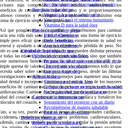
Recomendaciones de enjuagues bucales
acciones más compradas. En este artículo, analizaremos los
Beneficios vitamínicos
eneficios de caminar para bajar de peso y te proporcionaremos
Vitamina A para la salud ocular
aliosos consejos y estrategias para aprovechar al máximo esta
Vitamina C para el sistema inmunitario
orma de ejercicio simple pero poderosa.
Vitamina D para la salud ósea
Así que pongámonos las zapatillas y preparémonos para caminar
Planes de nutrición y dieta
acia una vida más sana y feliz! Caminar es una forma de ejercicio
Dieta mediterránea
imple pero eficaz que puede beneficiar enormemente tu salud en
Dieta cetogénica
eneral y ayudarte a alcanzar tus objetivos de pérdida de peso. No
Ayuno intermitente
olo es una actividad de bajo impacto que pueden disfrutar personas
Estrategias de pérdida de peso
e todas las edades y niveles de condición física, sino que también
Hábitos alimenticios saludables
iene numerosos beneficios para la salud que van más allá de la
Preparación de comidas para bajar de peso
imple quema de calorías. En este artículo, abordaremos todo lo que
Comer frutas y verduras
ecesita saber sobre caminar para bajar de peso, desde las últimas
Comer con atención
nvestigaciones científicas hasta consejos para mantener una buena
Actividad física
alud dental e incorporar vitaminas a su rutina. Uno de los mayores
Caminar para bajar de peso
eneficios de caminar para bajar de peso es su impacto en la salud
Ciclismo para hacer ejercicio cardiovascular
ardiovascular. Caminar con regularidad puede ayudar a mejorar la
Nadar para ejercitar todo el cuerpo
alud del corazón al aumentar la frecuencia cardíaca y fortalecer los
Cambios de comportamiento
úsculos del corazón.
Seguimiento del progreso con un diario
Recompénsese de manera saludable
sto, a su vez, puede reducir el riesgo de enfermedades cardíacas,
Establecer metas realistas
ccidentes cerebrovasculares y otros problemas cardiovasculares.
Beneficios vitamínicos
demás, caminar también puede ayudar a regular la presión arterial
Beneficios de la vitamina C
 los niveles de colesterol, lo que lo convierte en una excelente
Curación más rápida de heridas