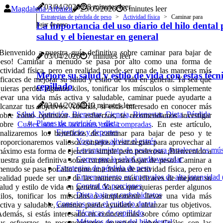
03/04/2026
8 minutes leer
Magdalena Arbaiza
25/05/2026
6 minutes leer
Estrategias de pérdida de peso
Actividad física
Caminar para
La importancia del uso diario del hilo dental 
bajar de peso
salud y el bienestar en general
Bienvenido a nuestra guía definitiva sobre caminar para bajar de
03/04/2026
7 minutes leer
peso! Caminar a menudo se pasa por alto como una forma de
ctividad física, pero en realidad puede ser una de las maneras más
Mejore su salud y estilo de vida con estas técn
ficaces de mejorar su salud y estilo de vida en general. Ya sea que
cepillado
uieras perder algunos kilos, tonificar los músculos o simplemente
levar una vida más activa y saludable, caminar puede ayudarte a
03/04/2026
10 minutes leer
lcanzar tus objetivos. Además, si estás interesado en conocer más
Salud, Nutrición, Bienestar, Ciencia, Bienestar, Dieta, Pérdida
obre cómo optimizar tus esfuerzos, te recomendamos investigar
Planes de nutrición y dieta
sobre
Cuáles son las acciones más compradas
. En este artículo,
Ejercicio y deportes
nalizaremos los beneficios de caminar para bajar de peso y te
Yoga para aliviar el estrés
roporcionaremos valiosos consejos y estrategias para aprovechar al
Levantamiento de pesas para fortalecer los mú
áximo esta forma de ejercicio simple pero poderosa. ¡Bienvenido a
Correr por la salud cardiovascular
uestra guía definitiva sobre caminar para bajar de peso! Caminar a
Estrategias de pérdida de peso
enudo se pasa por alto como una forma de actividad física, pero en
Entrenamiento en intervalos de alta intensidad
ealidad puede ser una de las maneras más eficaces de mejorar su
Control de porciones
alud y estilo de vida en general. Ya sea que quieras perder algunos
Dieta baja en carbohidratos
ilos, tonificar los músculos o simplemente llevar una vida más
Consejos para el cuidado dental
ctiva y saludable, caminar puede ayudarte a alcanzar tus objetivos.
Técnicas de cepillado
demás, si estás interesado en conocer más sobre cómo optimizar
Métodos de uso del hilo dental
us esfuerzos, te recomendamos investigar sobre Cuáles son las