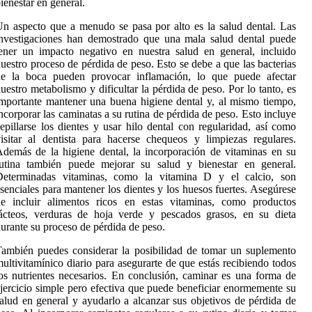
ienestar en general.
n aspecto que a menudo se pasa por alto es la salud dental. Las
nvestigaciones han demostrado que una mala salud dental puede
ener un impacto negativo en nuestra salud en general, incluido
uestro proceso de pérdida de peso. Esto se debe a que las bacterias
de la boca pueden provocar inflamación, lo que puede afectar
uestro metabolismo y dificultar la pérdida de peso. Por lo tanto, es
mportante mantener una buena higiene dental y, al mismo tiempo,
ncorporar las caminatas a su rutina de pérdida de peso. Esto incluye
epillarse los dientes y usar hilo dental con regularidad, así como
isitar al dentista para hacerse chequeos y limpiezas regulares.
demás de la higiene dental, la incorporación de vitaminas en su
rutina también puede mejorar su salud y bienestar en general.
Determinadas vitaminas, como la vitamina D y el calcio, son
senciales para mantener los dientes y los huesos fuertes. Asegúrese
de incluir alimentos ricos en estas vitaminas, como productos
ácteos, verduras de hoja verde y pescados grasos, en su dieta
urante su proceso de pérdida de peso.
ambién puedes considerar la posibilidad de tomar un suplemento
ultivitamínico diario para asegurarte de que estás recibiendo todos
os nutrientes necesarios. En conclusión, caminar es una forma de
jercicio simple pero efectiva que puede beneficiar enormemente su
alud en general y ayudarlo a alcanzar sus objetivos de pérdida de